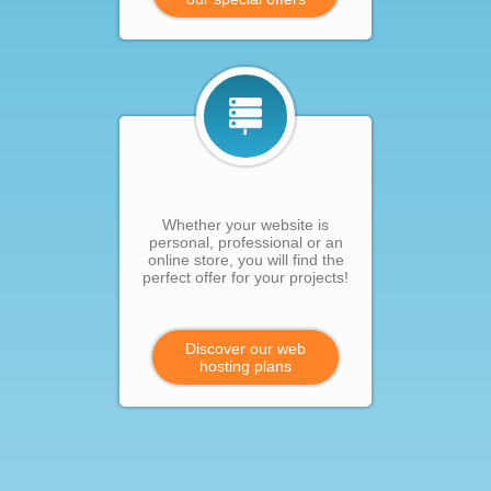
Whether your website is
personal, professional or an
online store, you will find the
perfect offer for your projects!
Discover our web
hosting plans