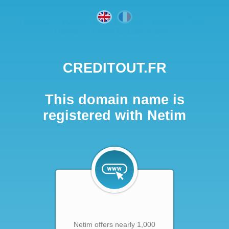
Casino En Ligne Retrait Rapide
Casino En Ligne
Belgique
Meilleur Casino En Ligne
Casino En Ligne
Francais
Casino En Ligne France
CREDITOUT.FR
This domain name is
registered with Netim
Netim offers nearly 1,000