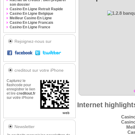
Rachat de crédits : bien préparer
son dossier
Casino En Ligne Retrait Rapide
Casino En Ligne Belgique
Meilleur Casino En Ligne
Casino En Ligne Francais
Casino En Ligne France
Rejoignez-nous sur
creditout sur votre iPhone
Capturez le
flashcode pour
enregistrer le lien
et lire
creditout.fr
sur votre iPhone
Internet highlight
Casino
Casino
Newsletter
Meil
Cas