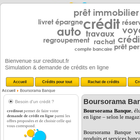
Bienvenue sur creditout.fr
Simulation & demande de crédits en ligne
Accueil
Crédits pour tout
Rachat de crédits
Cr
Accueil
Boursorama Banque
Boursorama Ba
Besoin d'un crédit ?
Boursorama Banque
, é
creditout
permet de faire votre
demande de crédit en ligne
parmi les
en ligne – selon le magaz
offres proposées et de choisir celle qui
vous correspond.
Boursorama Banque v
produits et services banc