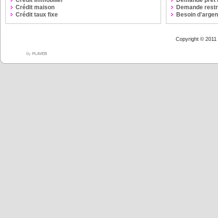
Crédit immobilier
Demande prêt
Crédit maison
Demande restr
Crédit taux fixe
Besoin d'argen
Copyright © 2011
By
PLAVEB