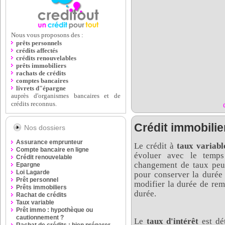
Nous vous proposons des :
prêts personnels
crédits affectés
crédits renouvelables
prêts immobiliers
rachats de crédits
comptes bancaires
livrets d"épargne
auprès d'organismes bancaires et de
crédits reconnus.
Crédit immobilier
Nos dossiers
Assurance emprunteur
Le crédit à
taux variab
Compte bancaire en ligne
évoluer avec le temps
Crédit renouvelable
changement de taux peut
Epargne
Loi Lagarde
pour conserver la durée
Prêt personnel
modifier la durée de re
Prêts immobiliers
durée.
Rachat de crédits
Taux variable
Prêt immo : hypothèque ou
cautionnement ?
Le
taux d'intérêt
est dé