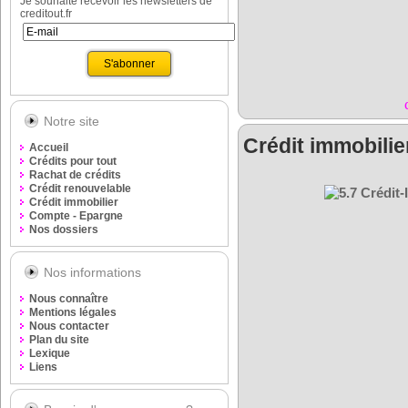
Je souhaite recevoir les newsletters de
creditout.fr
Notre site
Crédit immobili
Accueil
Crédits pour tout
Rachat de crédits
Crédit renouvelable
Crédit immobilier
Compte - Epargne
Nos dossiers
Nos informations
Nous connaître
Mentions légales
Nous contacter
Plan du site
Lexique
Liens