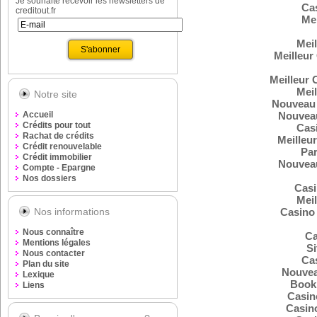
Je souhaite recevoir les newsletters de
Cas
creditout.fr
Mei
Meil
Meilleur
Meilleur 
Meil
Notre site
Nouveau 
Accueil
Nouveau
Crédits pour tout
Cas
Rachat de crédits
Meilleu
Crédit renouvelable
Par
Crédit immobilier
Nouveau
Compte - Epargne
Nos dossiers
Casi
Meil
Nos informations
Casino
Nous connaître
Ca
Mentions légales
Si
Nous contacter
Cas
Plan du site
Nouvea
Lexique
Book
Liens
Casin
Casin