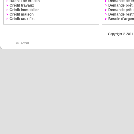
Rachat de crédits
Demande de cr
Crédit travaux
Demande prêt 
Crédit immobilier
Demande prêt
Crédit maison
Demande restr
Crédit taux fixe
Besoin d'argen
Copyright © 2011
By
PLAVEB