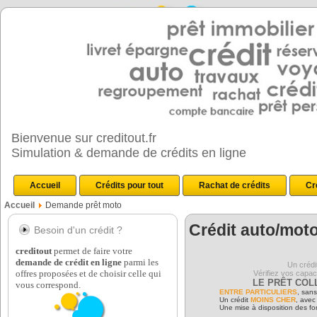
Bienvenue sur creditout.fr
Simulation & demande de crédits en ligne
Accueil
Crédits pour tout
Rachat de crédits
Cr
Accueil
Demande prêt moto
Crédit auto/moto
Besoin d'un crédit ?
creditout
permet de faire votre
demande de crédit en ligne
parmi les
Un crédi
offres proposées et de choisir celle qui
Vérifiez vos capa
LE PRÊT COLL
vous correspond.
ENTRE PARTICULIERS
, san
Un crédit
MOINS CHER
, avec
Une mise à disposition des f