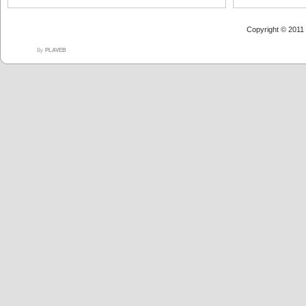
Copyright © 2011
By
PLAVEB