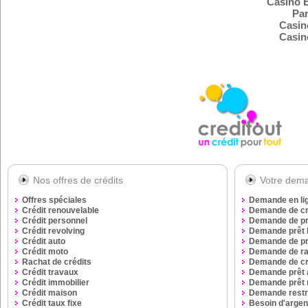
Casino E
Par
Casin
Casin
Nos offres de crédits
Votre dema
Offres spéciales
Demande en li
Crédit renouvelable
Demande de cr
Crédit personnel
Demande de pr
Crédit revolving
Demande prêt 
Crédit auto
Demande de pr
Crédit moto
Demande de rac
Rachat de crédits
Demande de cr
Crédit travaux
Demande prêt 
Crédit immobilier
Demande prêt
Crédit maison
Demande restr
Crédit taux fixe
Besoin d'argen