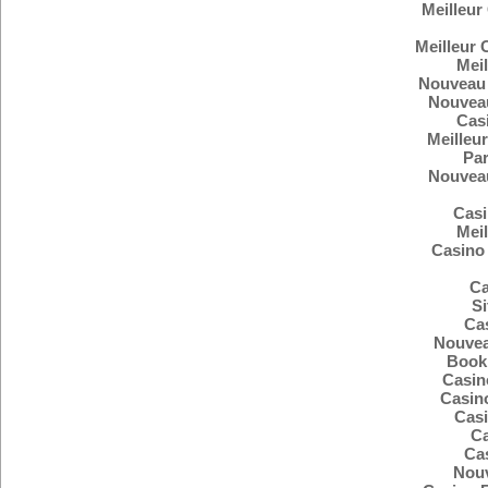
Meilleur
Meilleur 
Meil
Nouveau 
Nouveau
Cas
Meilleu
Par
Nouveau
Casi
Meil
Casino
Ca
Si
Cas
Nouvea
Book
Casin
Casin
Casi
Ca
Cas
Nouv