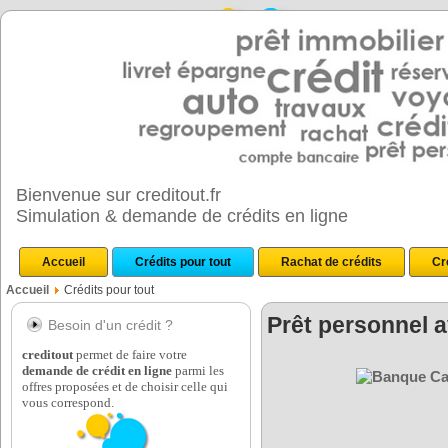
Bienvenue sur creditout.fr
Simulation & demande de crédits en ligne
Accueil
Crédits pour tout
Rachat de crédits
Cr
Accueil
Crédits pour tout
Prêt personnel 
Besoin d'un crédit ?
creditout
permet de faire votre
demande de crédit en ligne
parmi les
offres proposées et de choisir celle qui
vous correspond.