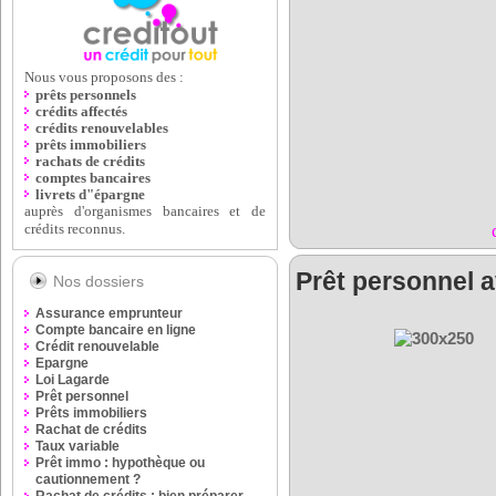
Nous vous proposons des :
prêts personnels
crédits affectés
crédits renouvelables
prêts immobiliers
rachats de crédits
comptes bancaires
livrets d"épargne
auprès d'organismes bancaires et de
crédits reconnus.
Prêt personnel a
Nos dossiers
Assurance emprunteur
Compte bancaire en ligne
Crédit renouvelable
Epargne
Loi Lagarde
Prêt personnel
Prêts immobiliers
Rachat de crédits
Taux variable
Prêt immo : hypothèque ou
cautionnement ?